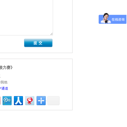
接力赛》
点
你我他
户通道