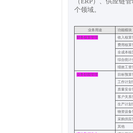
（
ERP
）、供应链管
个领域。
业务用途
功能模块
财务
核算
管理
收入核算
费用核算
全成本核
综合统计
绩效工资
业务职能
管理
目标预算
工作
计划
质量安全
客户
关系
生产
计划
物资
设备
采购供应
其他