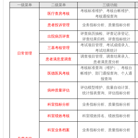
一级菜单
二级菜单
三级功能
考核标准维护、考核台帐维护、
医疗查房考核
考核通报查询
患者投诉管理
业务指标分析、质量指标分析
评查病历抽检、评查记录登记、
出院病历评查
评查结果归档、评查指标统计
考试项目管理、考试成绩录入、
三基考核管理
考试结果统计
日常管理
调查项目管理、调查结果录入、
患者满意度调查
患者满意度分析
考核标准查询（维护）、考核台
医德医风考核
帐维护、部门通报查询、个人通
报查询
评估模型维护、批量自动计算、
病种质量评估
统计报表查询、评估指标分析
科室指标分析
业务指标分析
、
质量指标分析
科室绩效考核
科室绩效排名
、
绩效指标分析
科室业务档案
业务指标分析
、
质量指标分析