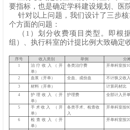
要指标，也是确定学科建设规划、医
针对以上问题，我们设计了三步核
个方面的问题：
（
1
）划分收费项目类型。即根
组）、执行科室的计提比例大致确定
序号
收入类别
举例
分
1
治疗
收入（开
各类治疗费
开单科室按1
单）
2
血
浆
（开单）
全血、成份血
不计狭义收
3
材料
（开单）
计算药材比
4
护理
收入（开
护理费
全部计入开
单）
5
手术
收入 （开
各类手术、检查收
开单科室按8
单）
入
6
检查收入（开
开单科室按2
单）